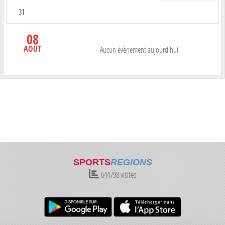
31
08
AOÛT
Aucun évènement aujourd'hui
SPORTS
REGIONS
644798
visites