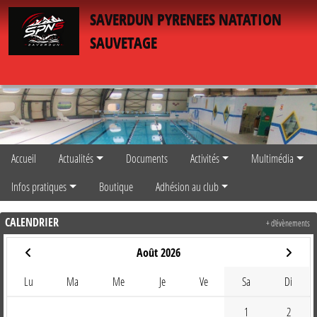
Panneau de gestion des cookies
SAVERDUN PYRENEES NATATION
SAUVETAGE
Accueil
Actualités
Documents
Activités
Multimédia
Infos pratiques
Boutique
Adhésion au club
CALENDRIER
+ d'évènements
Août 2026
Lu
Ma
Me
Je
Ve
Sa
Di
1
2