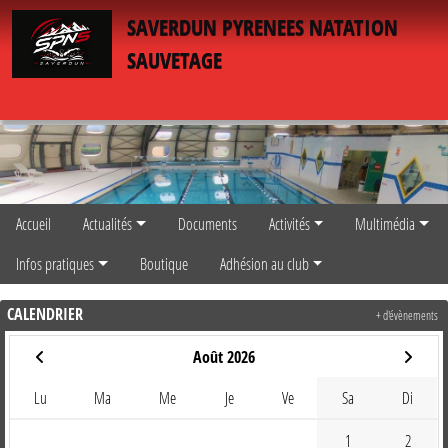
Panneau de gestion des cookies
SAVERDUN PYRENEES NATATION
SAUVETAGE
Accueil
Actualités
Documents
Activités
Multimédia
Infos pratiques
Boutique
Adhésion au club
CALENDRIER
+ d'évènements
Août 2026
Lu
Ma
Me
Je
Ve
Sa
Di
1
2