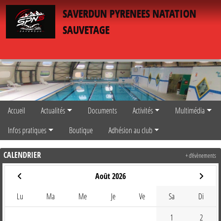
Panneau de gestion des cookies
SAVERDUN PYRENEES NATATION
SAUVETAGE
Accueil
Actualités
Documents
Activités
Multimédia
Infos pratiques
Boutique
Adhésion au club
CALENDRIER
+ d'évènements
Août 2026
Lu
Ma
Me
Je
Ve
Sa
Di
1
2