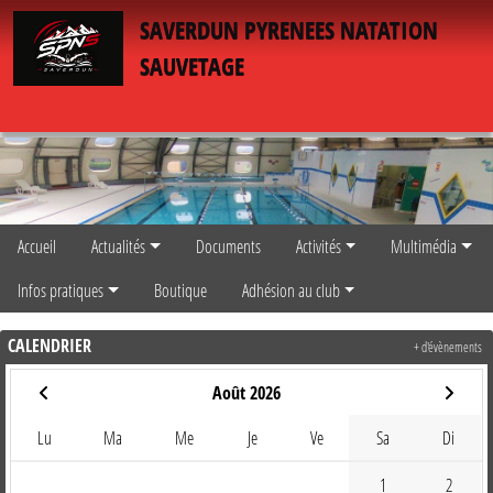
Panneau de gestion des cookies
SAVERDUN PYRENEES NATATION
SAUVETAGE
Accueil
Actualités
Documents
Activités
Multimédia
Infos pratiques
Boutique
Adhésion au club
CALENDRIER
+ d'évènements
Août 2026
Lu
Ma
Me
Je
Ve
Sa
Di
1
2