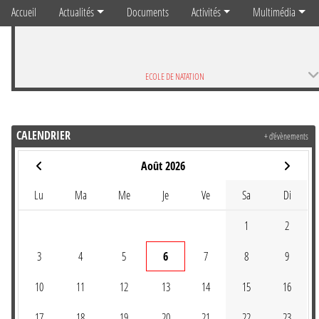
Accueil
Actualités
Documents
Activités
Multimédia
ECOLE DE NATATION
CALENDRIER
+ d'évènements
Août 2026
Lu
Ma
Me
Je
Ve
Sa
Di
1
2
3
4
5
6
7
8
9
10
11
12
13
14
15
16
17
18
19
20
21
22
23