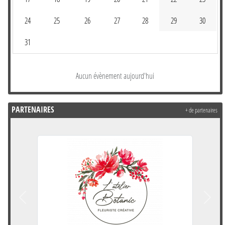
24
25
26
27
28
29
30
31
Aucun évènement aujourd'hui
PARTENAIRES
+ de partenaires
Précedent
Suivan