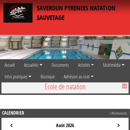
Panneau de gestion des cookies
SAVERDUN PYRENEES NATATION
SAUVETAGE
Accueil
Actualités
Documents
Activités
Multimédia
Infos pratiques
Boutique
Adhésion au club
Ecole de natation
CALENDRIER
+ d'évènements
Août 2026