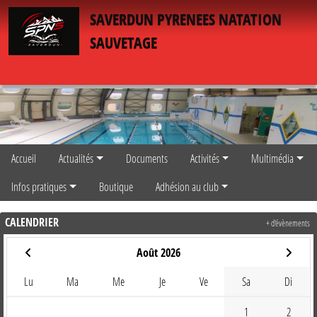
Panneau de gestion des cookies
SAVERDUN PYRENEES NATATION
SAUVETAGE
Accueil
Actualités
Documents
Activités
Multimédia
Infos pratiques
Boutique
Adhésion au club
CALENDRIER
+ d'évènements
Août 2026
Lu
Ma
Me
Je
Ve
Sa
Di
1
2